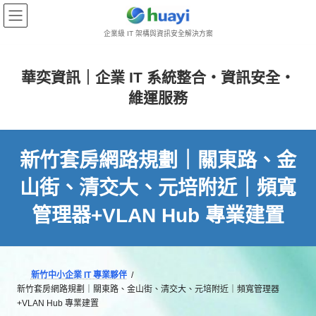
Skip
Skip
to
to
企業級 IT 架構與資訊安全解決方案
the
the
content
Navigation
華奕資訊｜企業 IT 系統整合・資訊安全・
維運服務
新竹套房網路規劃｜關東路、金
山街、清交大、元培附近｜頻寬
管理器+VLAN Hub 專業建置
新竹中小企業 IT 專業夥伴
新竹套房網路規劃｜關東路、金山街、清交大、元培附近｜頻寬管理器
+VLAN Hub 專業建置