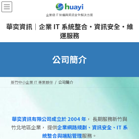
Skip
Skip
to
to
企業級 IT 架構與資訊安全解決方案
the
the
content
Navigation
華奕資訊｜企業 IT 系統整合・資訊安全・維
運服務
公司簡介
新竹中小企業 IT 專業夥伴
公司簡介
華奕資訊有限公司成立於 2004 年
， 長期服務新竹與
竹北地區企業， 提供
企業網路規劃、資訊安全、IT 系
統整合與端點管理
服務。