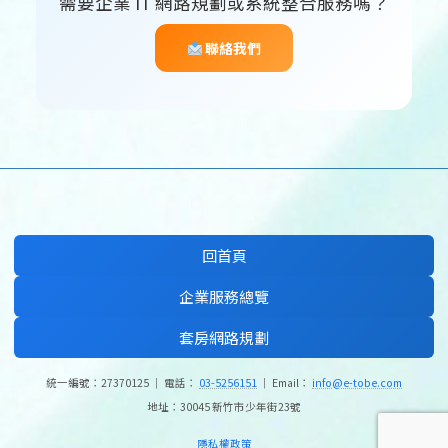
需要企業 IT 網路規劃或系統整合服務嗎？
聯絡我們
回首頁
企業服務總覽
套房網路規劃
統一編號：27370125 ｜ 電話：
03-5256151
｜ Email：
info@e-tobe.com
地址：30045 新竹市少年街23號
隱私權政策