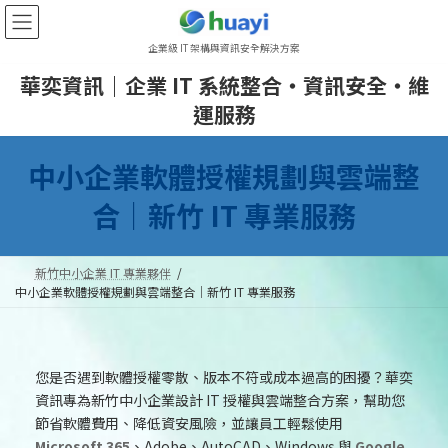
Skip
Skip
to
to
企業級 IT 架構與資訊安全解決方案
the
the
content
Navigation
華奕資訊｜企業 IT 系統整合・資訊安全・維
運服務
中小企業軟體授權規劃與雲端整
合｜新竹 IT 專業服務
新竹中小企業 IT 專業夥伴
中小企業軟體授權規劃與雲端整合｜新竹 IT 專業服務
您是否遇到軟體授權零散、版本不符或成本過高的困擾？華奕
資訊專為新竹中小企業設計 IT 授權與雲端整合方案，幫助您
節省軟體費用、降低資安風險，並讓員工輕鬆使用
Microsoft 365
、Adobe、AutoCAD、Windows 與
Google