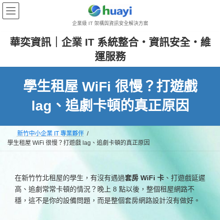
Skip
Skip
to
to
企業級 IT 架構與資訊安全解決方案
the
the
content
Navigation
華奕資訊｜企業 IT 系統整合・資訊安全・維
運服務
學生租屋 WiFi 很慢？打遊戲
lag、追劇卡頓的真正原因
新竹中小企業 IT 專業夥伴
學生租屋 WiFi 很慢？打遊戲 lag、追劇卡頓的真正原因
在新竹竹北租屋的學生，有沒有遇過
套房 WiFi 卡
、打遊戲延遲
高、追劇常常卡頓的情況？晚上 8 點以後，整個租屋網路不
穩，這不是你的設備問題，而是整個套房網路設計沒有做好。