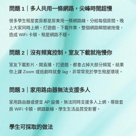
問題 1｜多人共用一條網路，尖峰時間超慢
很多學生租屋套房都是房東用一條網路線，分給每個房間。晚
上大家同時上網、打遊戲、下載作業，整個網路瞬間被拖慢，
造成 WiFi 卡頓、租屋網路不穩。
問題 2｜沒有頻寬控制，室友下載就拖慢你
室友下載影片、開直播、打遊戲，都會占掉大部分頻寬。結果
你上課 Zoom 或追劇時就會
lag
，非常常見於學生租屋環境。
問題 3｜家用路由器無法支援多人
家用路由器或便宜 AP 設備，無法同時支援多人上網，導致套
房 WiFi 卡頓、網路斷線，學生生活品質受影響。
學生可採取的做法