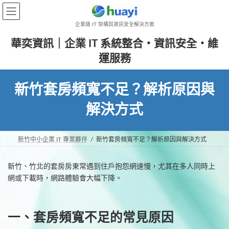
Skip
Skip
to
to
the
the
企業級 IT 架構與資訊安全解決方案
content
Navigation
華奕資訊｜企業 IT 系統整合・資訊安全・維
運服務
新竹套房頻寬不足？解析原因與
解決方式
新竹中小企業 IT 專業夥伴
新竹套房頻寬不足？解析原因與解決方式
新竹、竹北的套房房東常遇到住戶抱怨網速慢，尤其在多人同時上
網或下載時，網路體驗會大幅下降。
一、套房頻寬不足的常見原因