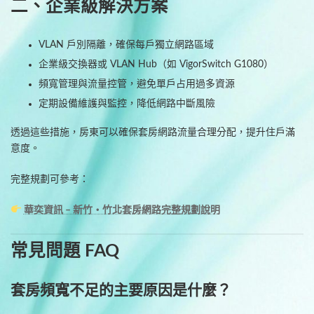
二、企業級解決方案
VLAN 戶別隔離，確保每戶獨立網路區域
企業級交換器或 VLAN Hub（如 VigorSwitch G1080）
頻寬管理與流量控管，避免單戶占用過多資源
定期設備維護與監控，降低網路中斷風險
透過這些措施，房東可以確保套房網路流量合理分配，提升住戶滿
意度。
完整規劃可參考：
華奕資訊 – 新竹・竹北套房網路完整規劃說明
常見問題 FAQ
套房頻寬不足的主要原因是什麼？